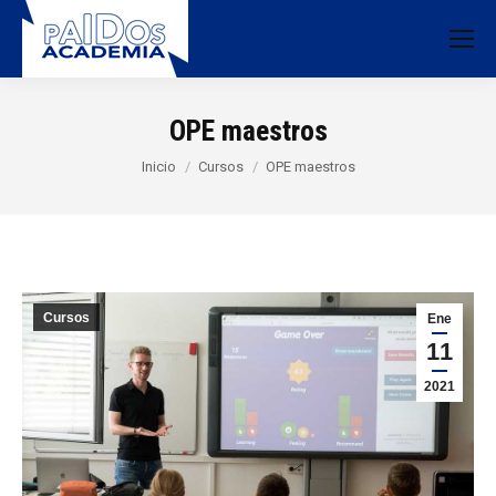
OPE maestros
Estás aquí:
Inicio
Cursos
OPE maestros
Cursos
Ene
11
2021